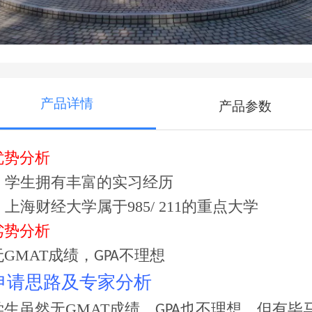
产品详情
产品参数
优势分析
.
学生拥有丰富的实习经历
.
上海财经大学属于
985/ 211
的重点大学
劣势分析
无
GMAT
成绩，
不理想
GPA
申请思路及专家分析
学生虽然无
GMAT
成绩，
也不理想，但有毕
GPA